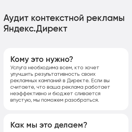
местоположение и другие демографические или
ограничения, запрещающие рекламу
поведенческие факторы. Этот вид рекламы чаще
определенных видов товаров и услуг. Вот
всего используется в социальных сетях, таких как
основные категории:
Аудит контекстной рекламы
ВКонтакте и Telegram.
Табачные изделия, включая электронные
Яндекс.Директ
сигареты и жидкости для них.
Алкогольные напитки, включая рекламу магазинов
алкоголя.
Наркотические средства.
Взрывчатые средства.
Кому это нужно?
Азартные игры, включая онлайн-казино и
букмекерские конторы.
Услуга необходима всем, кто хочет
Финансовые услуги высокого риска.
улучшить результативность своих
Оружие.
рекламных кампаний в Директе. Если вы
Копии оригинальных товаров.
считаете, что ваша реклама работает
Политическая реклама.
неэффективно и бюджет сливается
Фишинговые ресурсы и сайты с вредоносным ПО.
впустую, мы поможем разобраться.
Некоторые медицинские услуги и рецептурные
медикаменты.
Как мы это делаем?