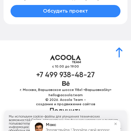
Обсудить проект
с 10.00 до 19.00
+7 499 938-48-27
г. Москва, Варшавское шоссе 118к1 «ВаршавкаSky»
hello@acoola.team
© 2026. Acoola Team -
создание и продвижение сайтов
Получить
Мы используем cookie-файлы для улучшения технических
персональное
возможностей Сайта, оптимизации его функционирования и анализа
×
пользовательской активности. Для получения дополнительной
Макс
предложение
информации вы можете ознакомиться с нашей
Политикой в отношении
Здравствуйте ! Задайте свой вопрос,
обработки персональных данных
. Нажимая «ОК», вы соглашаетесь с