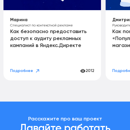
Марина
Дмитри
Специалист по контекстной рекламе
Руководит
Как безопасно предоставить
Как по
доступ к аудиту рекламных
«Попул
кампаний в Яндекс.Директе
магази
Подробнее
2012
Подроб
Расскажите про ваш проект
Давайте работать