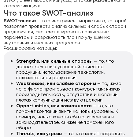
SWOT, о ее плюсах и минусах, а также разберемся в
классификациях.
Что такое SWOT-анализ
SWOT-анализ
— это инструмент маркетинга, который
позволяет провести анализ сильных и слабых сторон
предприятия, систематизировать полученные
параметры и разработать план по улучшению
внутренних и внешних процессов.
Расшифровка матрицы:
Strengths, или сильные стороны
— то, что
делает компанию успешной: качество
продукции, использование технологий,
положительная репутация.
Weaknesses, или слабые стороны
— то, из-за
чего фирма проигрывает конкурентам: низкая
производительность, отсутствие инноваций,
плохая коммуникация между отделами.
Opportunities, или возможности
— то, что
поможет компании выйти на новый уровень. К
примеру, новые каналы сбыта, изменения в
законодательстве, снижение таможенного
сбора.
Threats, или угрозы
— то, что может навредить