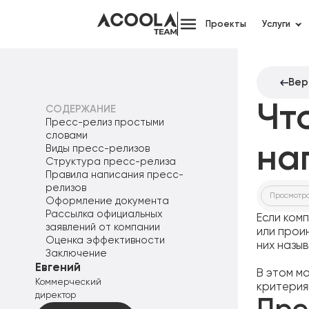
Проекты
Услуги
Вер
Чт
СОДЕРЖАНИЕ
Пресс-релиз простыми
словами
на
Виды пресс-релизов
Структура пресс-релиза
Правила написания пресс-
релизов
Просмотр
Оформление документа
Рассылка официальных
Если ком
заявлений от компании
или прои
Оценка эффективности
них назы
Заключение
Евгений
В этом м
Коммерческий
критерия
директор