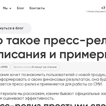
+7
Мы
Блог
Контакты
г. Москва, Варшавск
нуться в блог
о такое пресс-рел
писания и пример
ов
9998
Время чтения
8 минут на чтение
пания хочет познакомить пользователей с новой продук
нформировать о своих финансовых результатах, она буд
вается пресс-релиз и применяется для работы со СМИ.
атериале мы расскажем, какими бывают официальные зая
м оценивают эффективность.