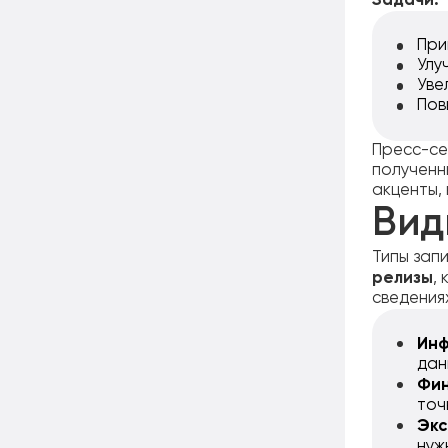
Задачи:
При
Улу
Уве
Пов
Пресс-се
полученн
акценты,
Вид
Типы зап
релизы
,
сведения
Инф
дан
Фи
точ
Экс
нуж