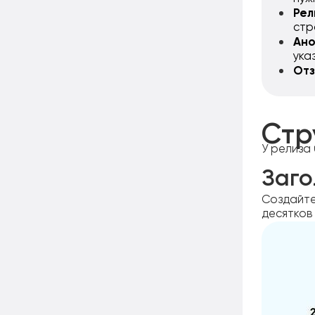
Рел
стр
Ано
ука
Отз
Стр
У релиза
Заго
Создайте
десятков