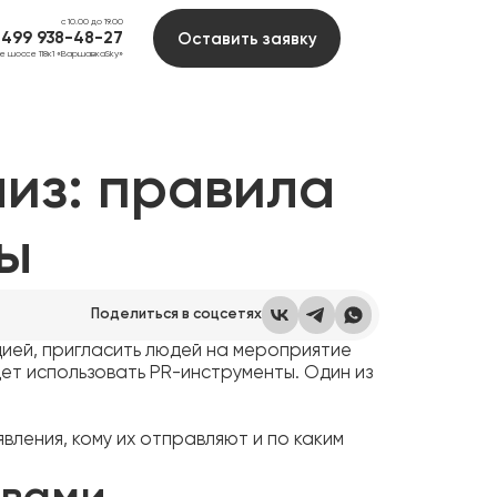
с 10.00 до 19.00
 499 938-48-27
Оставить заявку
ое шоссе 118к1 «ВаршавкаSky»
из: правила
ы
Поделиться в соцсетях
цией, пригласить людей на мероприятие
ет использовать PR-инструменты. Один из
вления, кому их отправляют и по каким