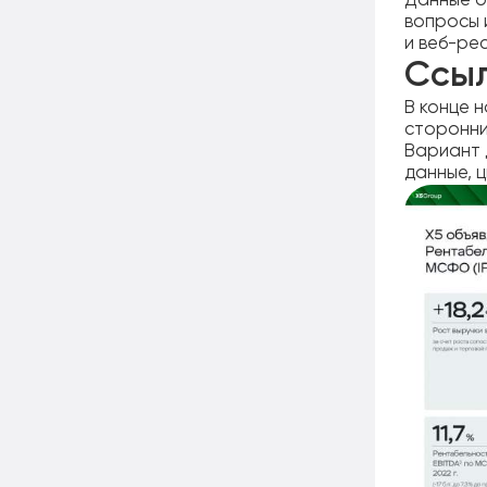
Данные о
вопросы 
и веб-ре
Ссы
В конце 
сторонни
Вариант 
данные, 