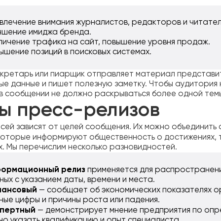
влечение внимания журналистов, редакторов и читател
чшение имиджа бренда.
личение трафика на сайт, повышение уровня продаж.
ышение позиций в поисковых системах.
кретарь или пиарщик отправляет материал представ
ые данные и пишет полезную заметку. Чтобы аудитория 
 в сообщении не должно раскрываться более одной тем
ы пресс-релизов
исей зависят от целей сообщения. Их можно объединить
 которые информируют общественность о достижениях, т
х. Мы перечислим несколько разновидностей.
ормационный релиз
применяется для распространен
ных с указанием даты, времени и места.
нансовый
— сообщает об экономических показателях ор
ные цифры и причины роста или падения.
пертный
— демонстрирует мнение предприятия по опр
но указать квалификацию и опыт специалиста.