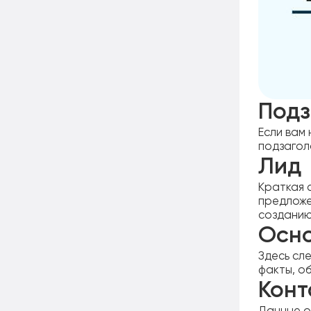
Подз
Если вам
подзагол
Лид
Краткая 
предложе
созданию
Осн
Здесь сл
факты, об
Конт