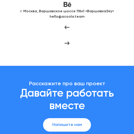
г. Москва, Варшавское шоссе 118к1 «ВаршавкаSky»
hello@acoola.team
Расскажите про ваш проект
Давайте работать
вместе
Напишите нам