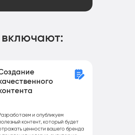
включают:
Создание
Репута
качественного
маркет
контента
Разработаем и опубликуем
Проработа
полезный контент, который будет
комментари
отражать ценности вашего бренда
персоне в 