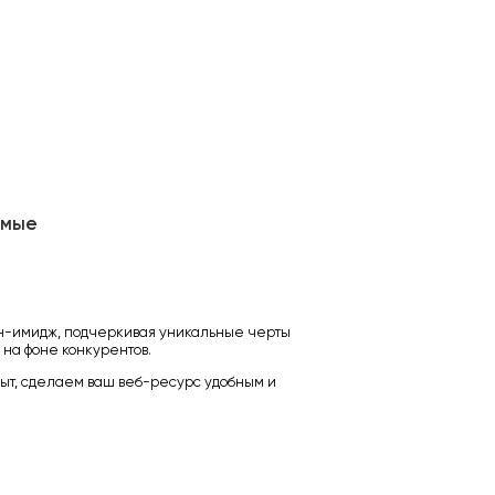
имые
н-имидж, подчеркивая уникальные черты
 на фоне конкурентов.
ыт, сделаем ваш веб-ресурс удобным и