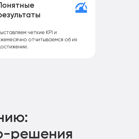
Понятные
результаты
ыставляем четкие KPI и
ежемесячно отчитываемся об их
достижении.
нию:
eo-решения