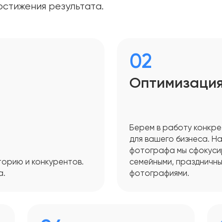
остижения результата.
02
Оптимизация
Берем в работу конкре
для вашего бизнеса. Н
фотографа мы сфокусир
торию и конкурентов.
семейными, праздничн
а.
фотографиями.