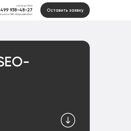
с 10.00 до 19.00
 499 938-48-27
Оставить заявку
ое шоссе 118к1 «ВаршавкаSky»
SEO-