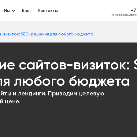
+7
Мы
Блог
Контакты
г. Москва, Варшавск
в-визиток: SEO-решения для любого бюджета
е сайтов-визиток: 
ля любого бюджета
йты и лендинги. Приводим целевую
й цене.