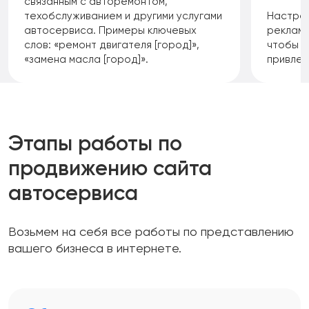
связанным с авторемонтом,
техобслуживанием и другими услугами
Настраи
автосервиса. Примеры ключевых
рекламн
слов: «ремонт двигателя [город]»,
чтобы 
«замена масла [город]».
привлек
Этапы работы по
продвижению сайта
автосервиса
Возьмем на себя все работы по представлению
вашего бизнеса в интернете.