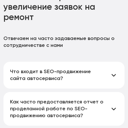
увеличение заявок на
ремонт
Отвечаем на часто задаваемые вопросы о
сотрудничестве с нами
Что входит в SEO-продвижение
сайта автосервиса?
SEO-продвижение включает оптимизацию
технической части ресурса (скорость загрузки,
Как часто предоставляется отчет о
адаптивность под мобильные устройства,
проделанной работе по SEO-
безопасность), создание и оптимизацию контента
продвижению автосервиса?
по ключевым запросам (например, «ремонт авто»,
«автосервис в [город]»), работу с внутренней и