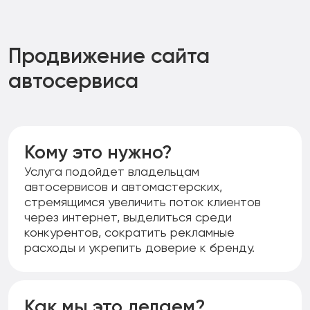
внешней ссылочной массой, а также улучшение
Отчет о проделанной работе предоставляется
пользовательского опыта (UX) для увеличения
раз в месяц. Он включает трафик с поисковых
времени на сайте и снижения отказов.
систем, уровень конверсий и другие важные
метрики. По результатам анализа мы
Продвижение сайта
корректируем стратегию продвижения, чтобы
автосервиса
постоянно улучшать видимость вашего веб-
ресурса и привлекать больше клиентов.
Кому это нужно?
Услуга подойдет владельцам
автосервисов и автомастерских,
стремящимся увеличить поток клиентов
через интернет, выделиться среди
конкурентов, сократить рекламные
расходы и укрепить доверие к бренду.
Как мы это делаем?