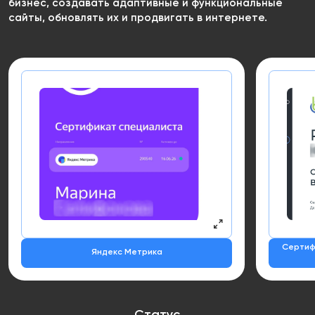
бизнес, создавать адаптивные и функциональные
сайты, обновлять их и продвигать в интернете.
Сертиф
Яндекс Метрика
Статус