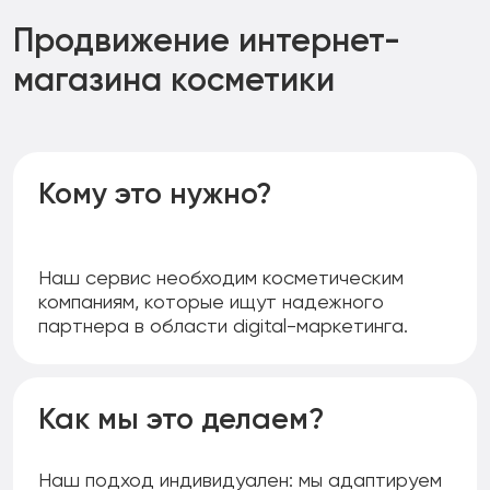
детализацию выполненных работ, анализ
конверсии и прибыли, а также планы на будущее.
Продвижение интернет-
магазина косметики
Кому это нужно?
Наш сервис необходим косметическим
компаниям, которые ищут надежного
партнера в области digital-маркетинга.
Как мы это делаем?
Наш подход индивидуален: мы адаптируем