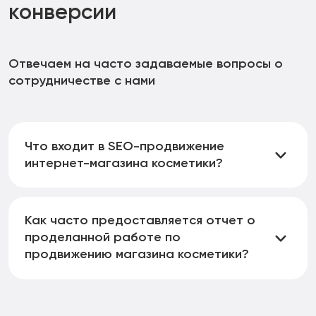
конверсии
Отвечаем на часто задаваемые вопросы о
сотрудничестве с нами
Что входит в SEO-продвижение
интернет-магазина косметики?
SEO-продвижение косметического магазина
включает все необходимые работы: подбор
Как часто предоставляется отчет о
релевантных и высококонверсионных запросов,
проделанной работе по
оптимизацию контента, техническую оптимизацию,
продвижению магазина косметики?
стратегию построения ссылок, работу с
поведением пользователей.
Отчеты по SEO-продвижению предоставляются в
конце каждого месяца. Они включают