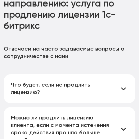
направлению:
услуга по
продлению лицензии 1с-
битрикс
Отвечаем на часто задаваемые вопросы о
сотрудничестве с нами
Что будет, если не продлить
лицензию?
Ваш сайт продолжит функционировать, но вы
потеряете доступ к обновлениям программного
Можно ли продлить лицензию
продукта. Это может привести к уязвимостям в
клиента, если с момента истечения
безопасности, снижению производительности
срока действия прошло больше
ресурса и несоответствию требованиям