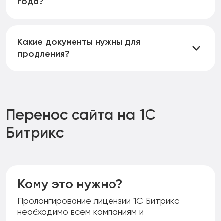
года?
современного веба.
Да, с марта 2020 года продлить лицензию можно,
даже если с момента ее истечения прошло
Какие документы нужны для
больше года.
продления?
Для пролонгирования договора нужно указать
только ваш индивидуальный лицензионный ключ.
Перенос сайта на 1С
Битрикс
Кому это нужно?
Пролонгирование лицензии 1С Битрикс
необходимо всем компаниям и