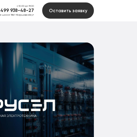
с 10.00 до 19.00
 499 938-48-27
Оставить заявку
ое шоссе 118к1 «ВаршавкаSky»