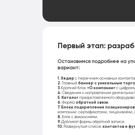
Первый этап: разраб
Остановимся подробнее на уп
вариант:
1.
Хедер
с перечнем основных контактов
2.
Главный
баннер с уникальным торг
3.
Краткий блок
«О компании»
с цифрами
4.
Сведения о направлении деятельнос
5.
Каталог
предоставляемого оборудова
6.
Форма
обратной связи
.
7.
Блоки подкрепления позиционирова
компании: сертификатами, лицензиями, 
8.
Блок с вакансиями.
9.
Дубликат формы обратной записи.
10.
Развернутый список
контактов и фу