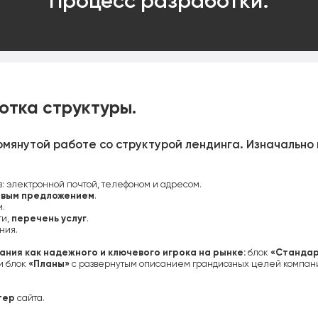
Процесс разработки:
отка структуры.
омянутой работе со структурой лендинга. Изначальн
: электронной почтой, телефоном и адресом.
овым предложением
.
.
ти,
перечень услуг
.
ния.
ния как надежного и ключевого игрока на рынке:
блок
«Стандар
и блок
«Планы»
с развернутым описанием грандиозных целей компани
тер
сайта.