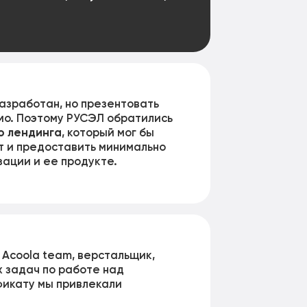
азработан, но презентовать
мо. Поэтому РУСЭЛ обратились
о лендинга
, который мог бы
т и предоставить минимально
ации и ее продукте.
Acoola team, верстальщик,
 задач по работе над
фикату мы привлекали