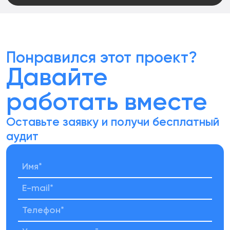
Понравился этот проект?
Давайте
работать
вместе
Оставьте заявку и получи
бесплатный
аудит