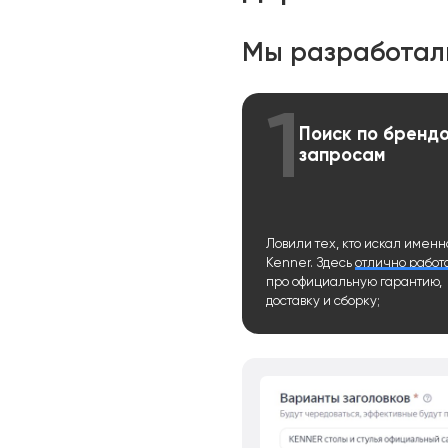
Мы разработал
1
Поиск по бренд
запросам
Ловили тех, кто искал именн
Kenner. Здесь
отлично работ
про официальную гарантию,
доставку и сборку;