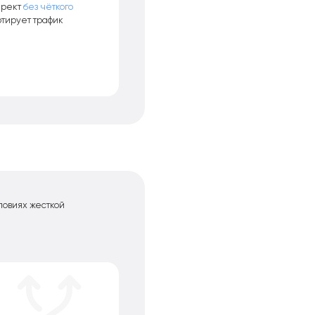
ирект
без чёткого
ртирует трафик
ловиях жесткой