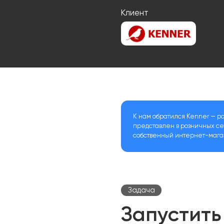
Клиент
К нам обратился Kenner — ро
представлен в розничных се
собственный интернет-мага
Задача
Запустит