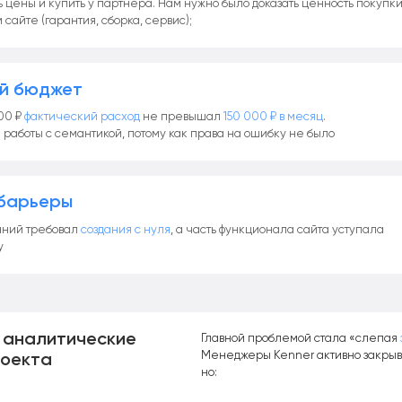
ь цены и купить у партнёра. Нам нужно было доказать ценность покупк
сайте (гарантия, сборка, сервис);
ый бюджет
00 ₽
фактический расход
не превышал
150 000 ₽ в месяц
.
 работы с семантикой, потому как права на ошибку не было
 барьеры
аний требовал
создания с нуля
, а часть функционала сайта уступала
у
 аналитические
Главной проблемой стала «слепая
Менеджеры Kenner активно закрыв
роекта
но: