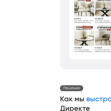
Решение
Как мы
выстр
Директе