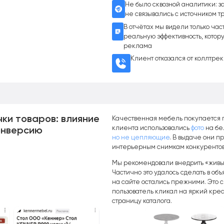
Не было сквозной аналитики: 
не связывались с источником т
В отчётах мы видели только час
реальную эффективность, кото
реклама
Клиент отказался от коллтре
чки товаров: влияние
Качественная мебель покупается г
клиента использовались
фото
на бе
онверсию
но не цепляющие
. В выдаче они п
интерьерным снимкам конкурентов
Мы рекомендовали внедрить «живые
Частично это удалось сделать в объ
на сайте остались прежними. Это 
пользователь кликал на яркий креа
страницу каталога.