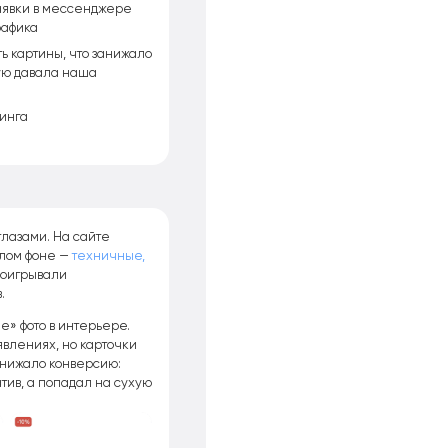
заявки в мессенджере
рафика
ть картины, что занижало
рую давала наша
кинга
лазами. На сайте
лом фоне —
техничные,
роигрывали
.
» фото в интерьере.
явлениях, но карточки
снижало конверсию:
тив, а попадал на сухую