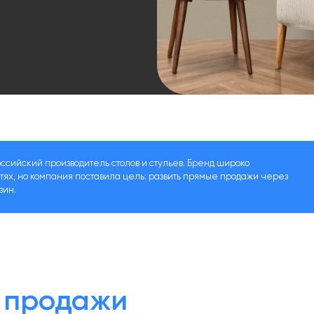
ссийский производитель столов и стульев. Бренд широко
тях, но компания поставила цель: развить прямые продажи через
зин.
ь
продажи