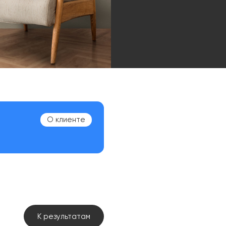
О клиенте
К результатам