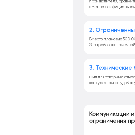
производителя, сравнит
именно на официальном 
2. Ограниченн
Вместо плановых 500 0
Это требовало точечной
3. Технические
Фид для товарных камп
конкурентам по удобств
Коммуникации и
ограничения п