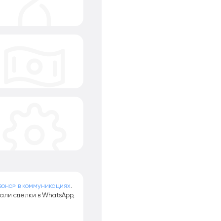
и
зона» в коммуникациях
.
али сделки в WhatsApp,