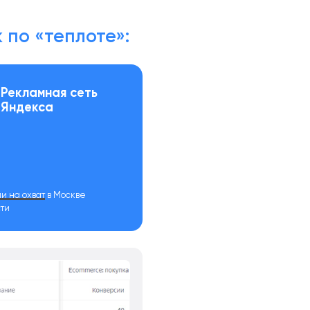
 по «теплоте»:
3
Рекламная сеть
Яндекса
и на охват
в Москве
сти