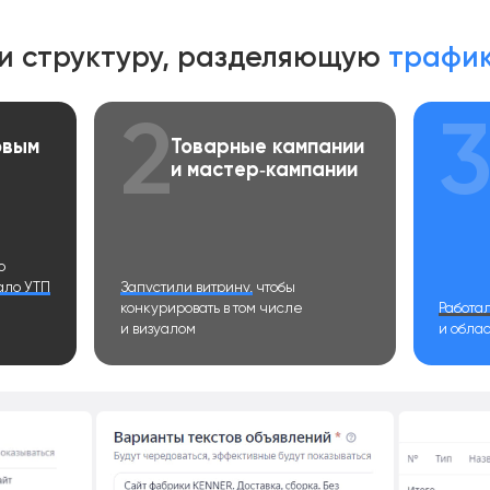
и структуру, разделяющую
трафик
2
овым
Товарные кампании
и мастер‑кампании
о
ало УТП
Запустили витрину,
чтобы
конкурировать в том числе
Работал
и визуалом
и обла