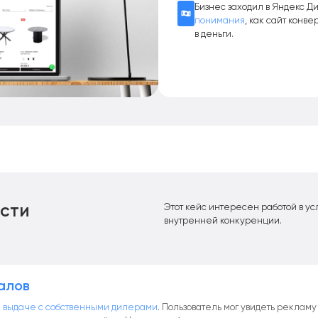
Бизнес заходил в Яндекс Д
понимания
, как сайт конве
в деньги.
сти
Этот кейс интересен работой в ус
внутренней конкуренции.
налов
 выдаче с собственными дилерами
. Пользователь мог увидеть рекламу