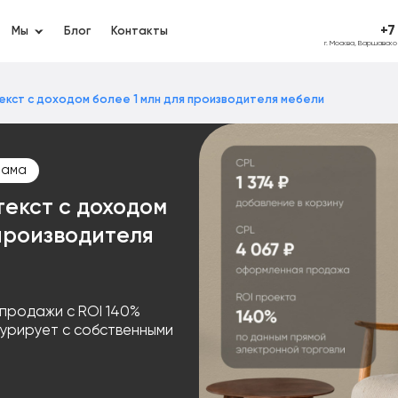
+7
Мы
Блог
Контакты
г. Москва, Варшавск
текст с доходом более 1 млн для производителя мебели
лама
текст с доходом
 производителя
-продажи с ROI 140%
курирует с собственными