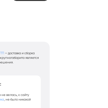
УТП
— доставка и сборка
я крупногабарита является
решения.
:
не велась, к сайту
ика
, не было никакой