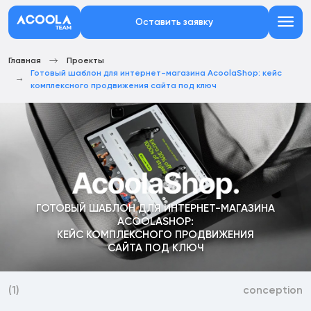
Оставить заявку
Главная
Проекты
Готовый шаблон для интернет-магазина AcoolaShop: кейс
комплексного продвижения сайта под ключ
ГОТОВЫЙ ШАБЛОН ДЛЯ ИНТЕРНЕТ-МАГАЗИНА
ACOOLASHOP:
КЕЙС КОМПЛЕКСНОГО ПРОДВИЖЕНИЯ
САЙТА ПОД КЛЮЧ
(1)
conception