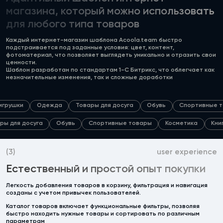
магазина, который можно использовать
для любого типа товаров
Каждый интернет-магазин шаблона Acoola.team быстро
подстраивается под заданные условия: цвет, контент,
фотоматериал, что позволяет выглядеть уникально и отразить свои
ценности.
Шаблон разработан по стандартам 1-С Битрикс, что облегчает как
незначительные изменения, так и сложные доработки
игрушки
Одежда
Товары для досуга
Обувь
Спортивные 
ры для досуга
Обувь
Спортивные товары
Косметика
Кни
(3)
user experience
Естественный и простой опыт покупки
Легкость добавления товаров в корзину, фильтрация и навигация
созданы с учетом привычек пользователей.
Каталог товаров включает функциональные фильтры, позволяя
быстро находить нужные товары и сортировать по различным
параметрам