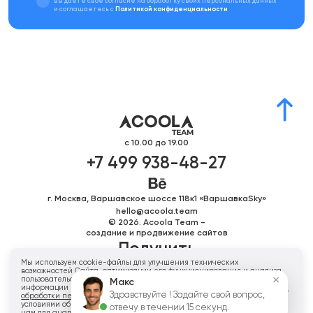
вы даете свое согласие на обработку своих персональных данных
и соглашаетесь с
Политикой конфиденциальности
с 10.00 до 19.00
+7 499 938-48-27
г. Москва, Варшавское шоссе 118к1 «ВаршавкаSky»
hello@acoola.team
© 2026. Acoola Team -
создание и продвижение сайтов
Получить
Мы используем cookie-файлы для улучшения технических
персональное
возможностей Сайта, оптимизации его функционирования и анализа
×
пользовательской активности. Для получения дополнительной
Макс
предложение
информации вы можете ознакомиться с нашей
Политикой в отношении
Здравствуйте ! Задайте свой вопрос,
обработки персональных данных
. Нажимая «ОК», вы соглашаетесь с
условиями обработки cookie и данных о поведении на сайте, нужных
отвечу в течении 15 секунд.
нам для аналитики. Отключить cookie можно в настройках